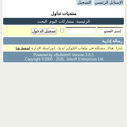
الإستايل الرئيسي
التسجيل
منتديات تداول
الرئيسية
مشاركات اليوم
البحث
رسالة إدارية
عذرا. هناك مشكلة فى ملفات الكوكيز لديك. لمراسلة الإدارة
اضغط هنا
Powered by vBulletin® Version 3.8.3
Copyright ©2000 - 2026, Jelsoft Enterprises Ltd.