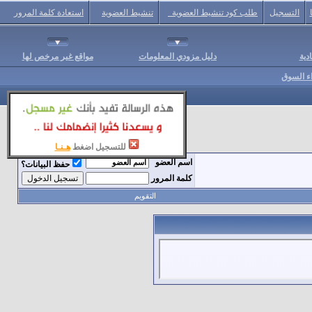
التسجيل
طلب كود تنشيط العضوية
تنشيط العضوية
استعادة كلمة المرور
دية
دليل مزودي المعلومات
مواقع غير مرخص لها
اء السوق
للتسجيل اضغط
هـنـا
اسم العضو
حفظ البيانات؟
كلمة المرور
التقويم