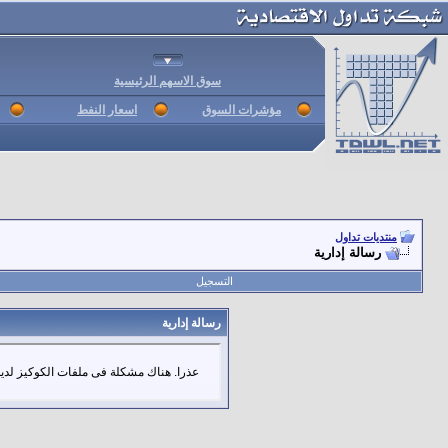
سوق الاسهم الرئيسية
مؤشرات السوق
اسعار النفط
منتديات تداول
رسالة إدارية
التسجيل
رسالة إدارية
عذرا. هناك مشكلة فى ملفات الكوكيز لديك