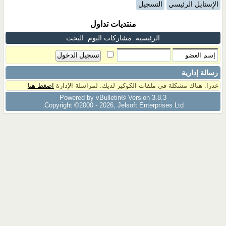
الإستايل الرئيسي
التسجيل
منتديات تداول
الرئيسية
مشاركات اليوم
البحث
رسالة إدارية
عذرا. هناك مشكلة فى ملفات الكوكيز لديك. لمراسلة الإدارة
اضغط هنا
Powered by vBulletin® Version 3.8.3
Copyright ©2000 - 2026, Jelsoft Enterprises Ltd.