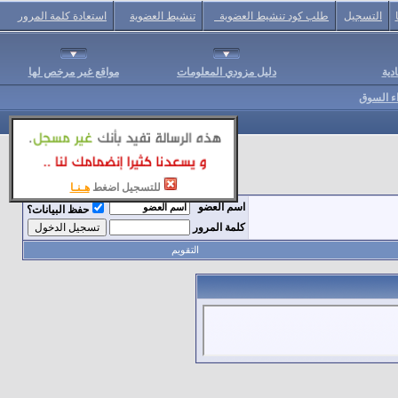
التسجيل
طلب كود تنشيط العضوية
تنشيط العضوية
استعادة كلمة المرور
دية
دليل مزودي المعلومات
مواقع غير مرخص لها
اء السوق
للتسجيل اضغط
هـنـا
اسم العضو
حفظ البيانات؟
كلمة المرور
التقويم