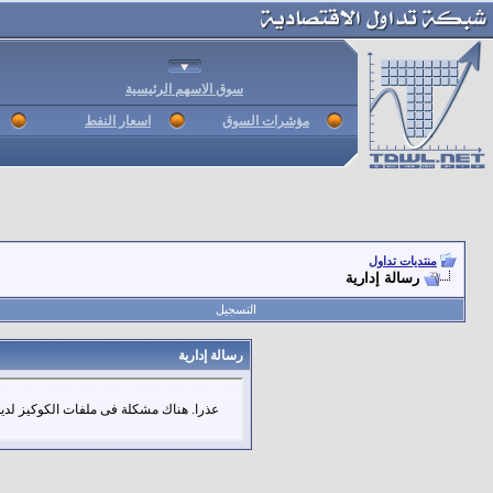
سوق الاسهم الرئيسية
مؤشرات السوق
اسعار النفط
منتديات تداول
رسالة إدارية
التسجيل
رسالة إدارية
عذرا. هناك مشكلة فى ملفات الكوكيز لديك