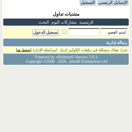
الإستايل الرئيسي
التسجيل
منتديات تداول
الرئيسية
مشاركات اليوم
البحث
رسالة إدارية
عذرا. هناك مشكلة فى ملفات الكوكيز لديك. لمراسلة الإدارة
اضغط هنا
Powered by vBulletin® Version 3.8.3
Copyright ©2000 - 2026, Jelsoft Enterprises Ltd.