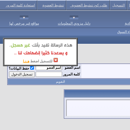
التسجيل
طلب كود تنشيط العضوية
تنشيط العضوية
استعادة كلمة المرور
دية
دليل مزودي المعلومات
مواقع غير مرخص لها
اء السوق
للتسجيل اضغط
هـنـا
اسم العضو
حفظ البيانات؟
كلمة المرور
التقويم