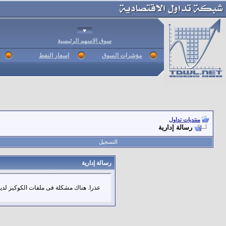
سوق الاسهم الرئيسية
مؤشرات السوق
اسعار النفط
منتديات تداول
رسالة إدارية
التسجيل
رسالة إدارية
عذرا. هناك مشكلة فى ملفات الكوكيز لديك