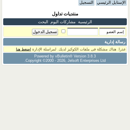
الإستايل الرئيسي
التسجيل
منتديات تداول
الرئيسية
مشاركات اليوم
البحث
رسالة إدارية
عذرا. هناك مشكلة فى ملفات الكوكيز لديك. لمراسلة الإدارة
اضغط هنا
Powered by vBulletin® Version 3.8.3
Copyright ©2000 - 2026, Jelsoft Enterprises Ltd.