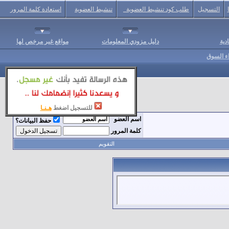
التسجيل
طلب كود تنشيط العضوية
تنشيط العضوية
استعادة كلمة المرور
دية
دليل مزودي المعلومات
مواقع غير مرخص لها
اء السوق
للتسجيل اضغط
هـنـا
اسم العضو
حفظ البيانات؟
كلمة المرور
التقويم