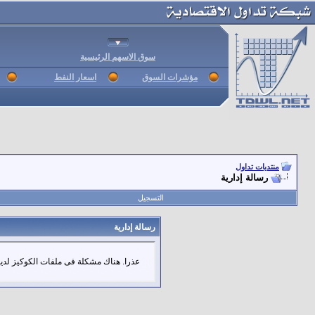
سوق الاسهم الرئيسية
مؤشرات السوق
اسعار النفط
منتديات تداول
رسالة إدارية
التسجيل
رسالة إدارية
عذرا. هناك مشكلة فى ملفات الكوكيز لديك