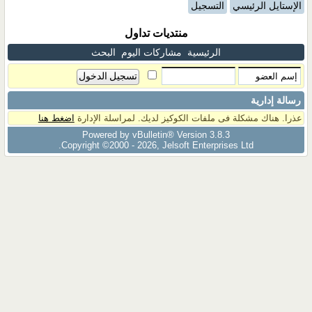
الإستايل الرئيسي
التسجيل
منتديات تداول
الرئيسية
مشاركات اليوم
البحث
رسالة إدارية
عذرا. هناك مشكلة فى ملفات الكوكيز لديك. لمراسلة الإدارة
اضغط هنا
Powered by vBulletin® Version 3.8.3
Copyright ©2000 - 2026, Jelsoft Enterprises Ltd.