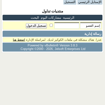
الإستايل الرئيسي
التسجيل
منتديات تداول
الرئيسية
مشاركات اليوم
البحث
رسالة إدارية
عذرا. هناك مشكلة فى ملفات الكوكيز لديك. لمراسلة الإدارة
اضغط هنا
Powered by vBulletin® Version 3.8.3
Copyright ©2000 - 2026, Jelsoft Enterprises Ltd.