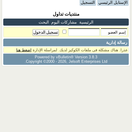
الإستايل الرئيسي
التسجيل
منتديات تداول
الرئيسية
مشاركات اليوم
البحث
رسالة إدارية
عذرا. هناك مشكلة فى ملفات الكوكيز لديك. لمراسلة الإدارة
اضغط هنا
Powered by vBulletin® Version 3.8.3
Copyright ©2000 - 2026, Jelsoft Enterprises Ltd.