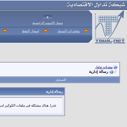
سوق الاسهم الرئيسية
مؤشرات السوق
اسعار النفط
منتديات تداول
رسالة إدارية
التسجيل
رسالة إدارية
عذرا. هناك مشكلة فى ملفات الكوكيز لديك