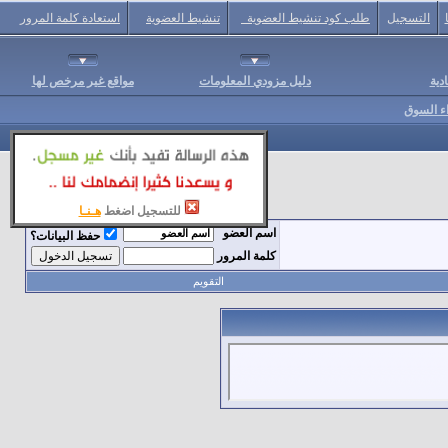
التسجيل
طلب كود تنشيط العضوية
تنشيط العضوية
استعادة كلمة المرور
دية
دليل مزودي المعلومات
مواقع غير مرخص لها
اء السوق
للتسجيل اضغط
هـنـا
اسم العضو
حفظ البيانات؟
كلمة المرور
التقويم