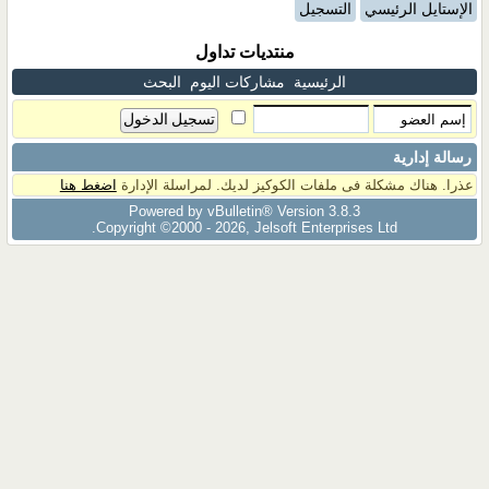
الإستايل الرئيسي
التسجيل
منتديات تداول
الرئيسية
مشاركات اليوم
البحث
رسالة إدارية
عذرا. هناك مشكلة فى ملفات الكوكيز لديك. لمراسلة الإدارة
اضغط هنا
Powered by vBulletin® Version 3.8.3
Copyright ©2000 - 2026, Jelsoft Enterprises Ltd.