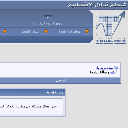
سوق الاسهم الرئيسية
مؤشرات السوق
اسعار النفط
منتديات تداول
رسالة إدارية
التسجيل
رسالة إدارية
عذرا. هناك مشكلة فى ملفات الكوكيز لديك