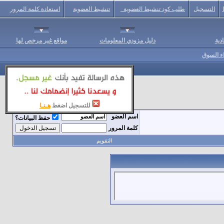
التسجيل
طلب كود تنشيط العضوية
تنشيط العضوية
استعادة كلمة المرور
دية
دليل مزودي المعلومات
مواقع غير مرخص لها
اء السوق
للتسجيل اضغط
هـنـا
اسم العضو
حفظ البيانات؟
كلمة المرور
التقويم