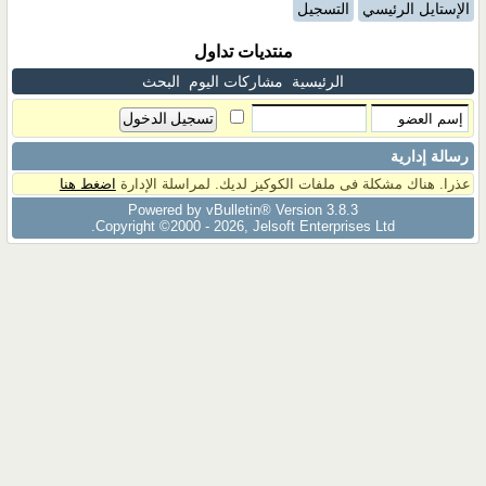
الإستايل الرئيسي
التسجيل
منتديات تداول
الرئيسية
مشاركات اليوم
البحث
رسالة إدارية
عذرا. هناك مشكلة فى ملفات الكوكيز لديك. لمراسلة الإدارة
اضغط هنا
Powered by vBulletin® Version 3.8.3
Copyright ©2000 - 2026, Jelsoft Enterprises Ltd.