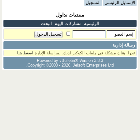
الإستايل الرئيسي
التسجيل
منتديات تداول
الرئيسية
مشاركات اليوم
البحث
رسالة إدارية
عذرا. هناك مشكلة فى ملفات الكوكيز لديك. لمراسلة الإدارة
اضغط هنا
Powered by vBulletin® Version 3.8.3
Copyright ©2000 - 2026, Jelsoft Enterprises Ltd.