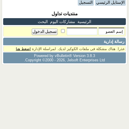
الإستايل الرئيسي
التسجيل
منتديات تداول
الرئيسية
مشاركات اليوم
البحث
رسالة إدارية
عذرا. هناك مشكلة فى ملفات الكوكيز لديك. لمراسلة الإدارة
اضغط هنا
Powered by vBulletin® Version 3.8.3
Copyright ©2000 - 2026, Jelsoft Enterprises Ltd.