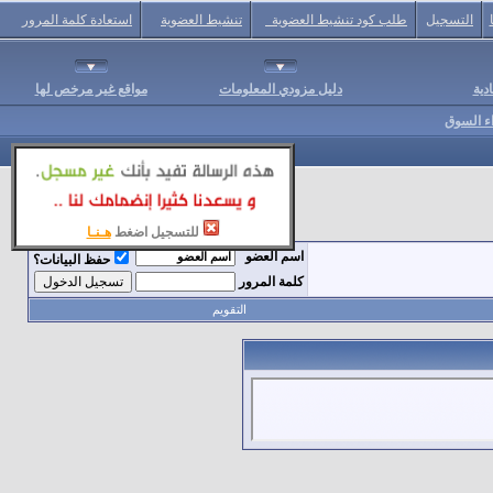
التسجيل
طلب كود تنشيط العضوية
تنشيط العضوية
استعادة كلمة المرور
دية
دليل مزودي المعلومات
مواقع غير مرخص لها
اء السوق
للتسجيل اضغط
هـنـا
اسم العضو
حفظ البيانات؟
كلمة المرور
التقويم