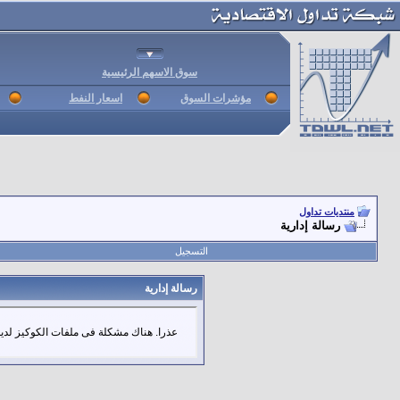
سوق الاسهم الرئيسية
مؤشرات السوق
اسعار النفط
منتديات تداول
رسالة إدارية
التسجيل
رسالة إدارية
عذرا. هناك مشكلة فى ملفات الكوكيز لديك