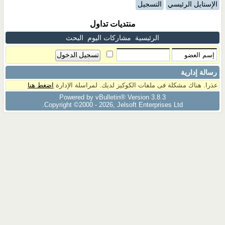
الإستايل الرئيسي
التسجيل
منتديات تداول
الرئيسية
مشاركات اليوم
البحث
رسالة إدارية
عذرا. هناك مشكلة فى ملفات الكوكيز لديك. لمراسلة الإدارة
اضغط هنا
Powered by vBulletin® Version 3.8.3
Copyright ©2000 - 2026, Jelsoft Enterprises Ltd.