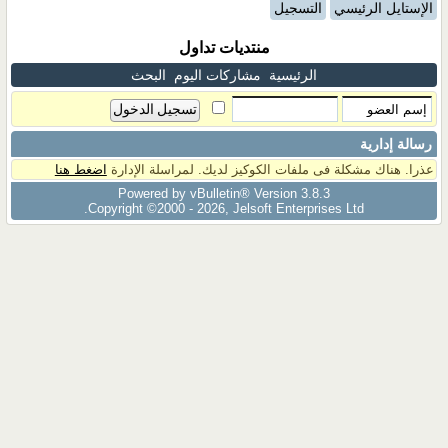
الإستايل الرئيسي
التسجيل
منتديات تداول
الرئيسية
مشاركات اليوم
البحث
رسالة إدارية
عذرا. هناك مشكلة فى ملفات الكوكيز لديك. لمراسلة الإدارة
اضغط هنا
Powered by vBulletin® Version 3.8.3
Copyright ©2000 - 2026, Jelsoft Enterprises Ltd.