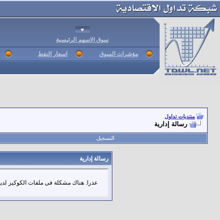
سوق الاسهم الرئيسية
مؤشرات السوق
اسعار النفط
منتديات تداول
رسالة إدارية
التسجيل
رسالة إدارية
عذرا. هناك مشكلة فى ملفات الكوكيز لديك