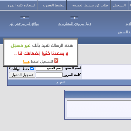
التسجيل
طلب كود تنشيط العضوية
تنشيط العضوية
استعادة كلمة المرور
دية
دليل مزودي المعلومات
مواقع غير مرخص لها
اء السوق
للتسجيل اضغط
هـنـا
اسم العضو
حفظ البيانات؟
كلمة المرور
التقويم