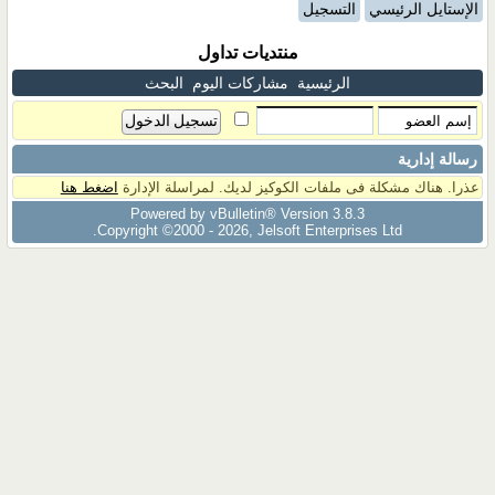
الإستايل الرئيسي
التسجيل
منتديات تداول
الرئيسية
مشاركات اليوم
البحث
رسالة إدارية
عذرا. هناك مشكلة فى ملفات الكوكيز لديك. لمراسلة الإدارة
اضغط هنا
Powered by vBulletin® Version 3.8.3
Copyright ©2000 - 2026, Jelsoft Enterprises Ltd.