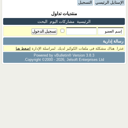
الإستايل الرئيسي
التسجيل
منتديات تداول
الرئيسية
مشاركات اليوم
البحث
رسالة إدارية
عذرا. هناك مشكلة فى ملفات الكوكيز لديك. لمراسلة الإدارة
اضغط هنا
Powered by vBulletin® Version 3.8.3
Copyright ©2000 - 2026, Jelsoft Enterprises Ltd.