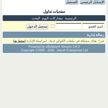
الإستايل الرئيسي
التسجيل
منتديات تداول
الرئيسية
مشاركات اليوم
البحث
رسالة إدارية
عذرا. هناك مشكلة فى ملفات الكوكيز لديك. لمراسلة الإدارة
اضغط هنا
Powered by vBulletin® Version 3.8.3
Copyright ©2000 - 2026, Jelsoft Enterprises Ltd.