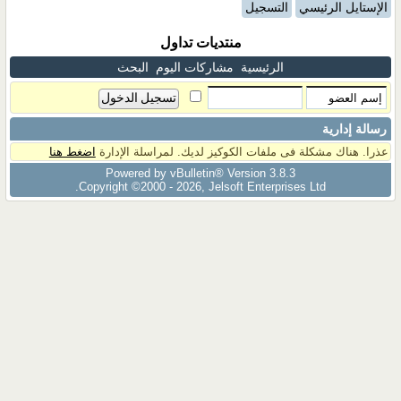
الإستايل الرئيسي
التسجيل
منتديات تداول
الرئيسية
مشاركات اليوم
البحث
رسالة إدارية
عذرا. هناك مشكلة فى ملفات الكوكيز لديك. لمراسلة الإدارة
اضغط هنا
Powered by vBulletin® Version 3.8.3
Copyright ©2000 - 2026, Jelsoft Enterprises Ltd.