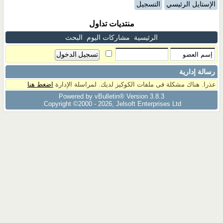
الإستايل الرئيسي
التسجيل
منتديات تداول
الرئيسية
مشاركات اليوم
البحث
رسالة إدارية
عذرا. هناك مشكلة فى ملفات الكوكيز لديك. لمراسلة الإدارة
اضغط هنا
Powered by vBulletin® Version 3.8.3
Copyright ©2000 - 2026, Jelsoft Enterprises Ltd.