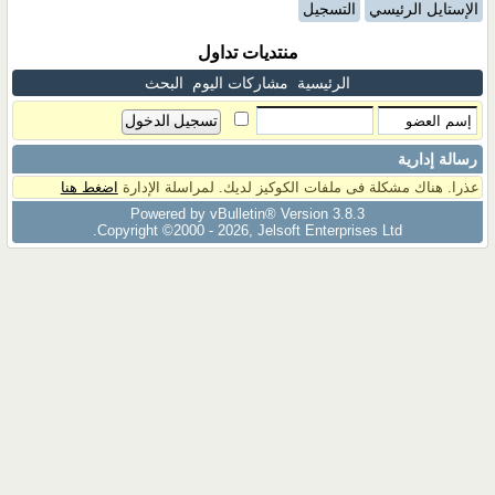
الإستايل الرئيسي
التسجيل
منتديات تداول
الرئيسية
مشاركات اليوم
البحث
رسالة إدارية
عذرا. هناك مشكلة فى ملفات الكوكيز لديك. لمراسلة الإدارة
اضغط هنا
Powered by vBulletin® Version 3.8.3
Copyright ©2000 - 2026, Jelsoft Enterprises Ltd.