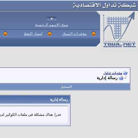
سوق الاسهم الرئيسية
مؤشرات السوق
اسعار النفط
منتديات تداول
رسالة إدارية
التسجيل
رسالة إدارية
عذرا. هناك مشكلة فى ملفات الكوكيز لديك