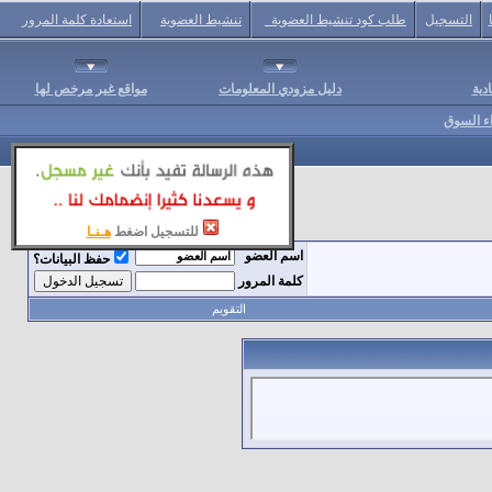
التسجيل
طلب كود تنشيط العضوية
تنشيط العضوية
استعادة كلمة المرور
دية
دليل مزودي المعلومات
مواقع غير مرخص لها
اء السوق
للتسجيل اضغط
هـنـا
اسم العضو
حفظ البيانات؟
كلمة المرور
التقويم