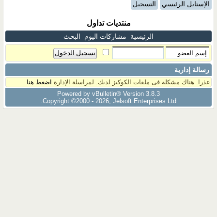
الإستايل الرئيسي
التسجيل
منتديات تداول
الرئيسية
مشاركات اليوم
البحث
رسالة إدارية
عذرا. هناك مشكلة فى ملفات الكوكيز لديك. لمراسلة الإدارة
اضغط هنا
Powered by vBulletin® Version 3.8.3
Copyright ©2000 - 2026, Jelsoft Enterprises Ltd.