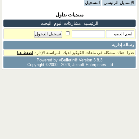
الإستايل الرئيسي
التسجيل
منتديات تداول
الرئيسية
مشاركات اليوم
البحث
رسالة إدارية
عذرا. هناك مشكلة فى ملفات الكوكيز لديك. لمراسلة الإدارة
اضغط هنا
Powered by vBulletin® Version 3.8.3
Copyright ©2000 - 2026, Jelsoft Enterprises Ltd.