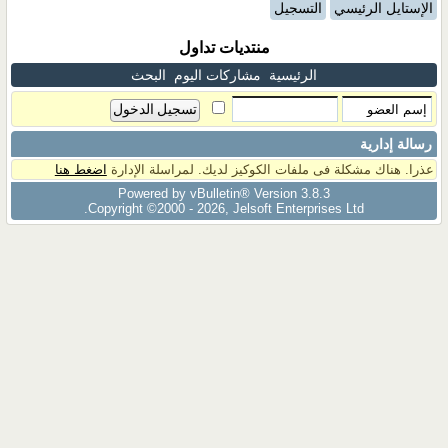
الإستايل الرئيسي
التسجيل
منتديات تداول
الرئيسية
مشاركات اليوم
البحث
رسالة إدارية
عذرا. هناك مشكلة فى ملفات الكوكيز لديك. لمراسلة الإدارة
اضغط هنا
Powered by vBulletin® Version 3.8.3
Copyright ©2000 - 2026, Jelsoft Enterprises Ltd.