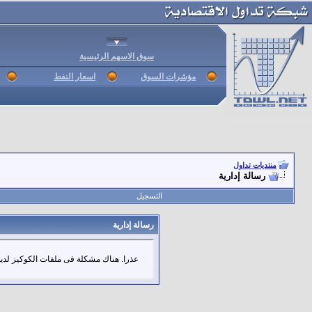
سوق الاسهم الرئيسية
مؤشرات السوق
اسعار النفط
منتديات تداول
رسالة إدارية
التسجيل
رسالة إدارية
عذرا. هناك مشكلة فى ملفات الكوكيز لديك