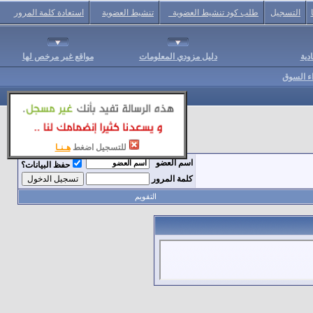
التسجيل
طلب كود تنشيط العضوية
تنشيط العضوية
استعادة كلمة المرور
دية
دليل مزودي المعلومات
مواقع غير مرخص لها
اء السوق
للتسجيل اضغط
هـنـا
اسم العضو
حفظ البيانات؟
كلمة المرور
التقويم