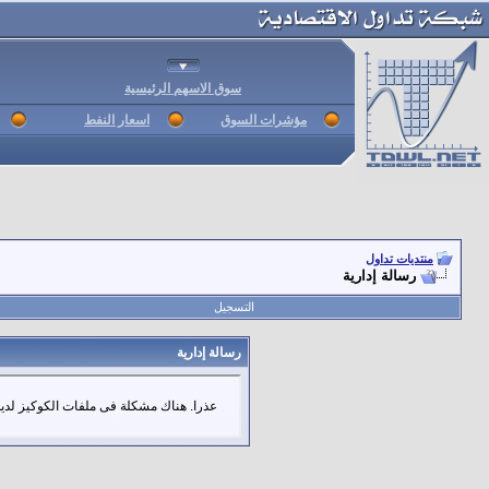
سوق الاسهم الرئيسية
مؤشرات السوق
اسعار النفط
منتديات تداول
رسالة إدارية
التسجيل
رسالة إدارية
عذرا. هناك مشكلة فى ملفات الكوكيز لديك