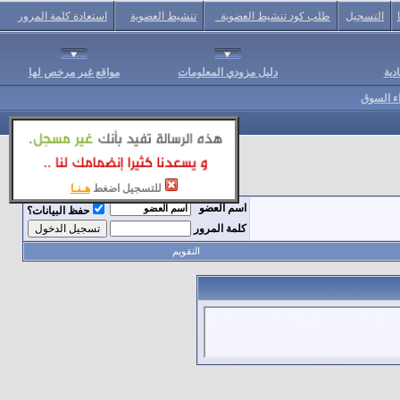
التسجيل
طلب كود تنشيط العضوية
تنشيط العضوية
استعادة كلمة المرور
دية
دليل مزودي المعلومات
مواقع غير مرخص لها
اء السوق
للتسجيل اضغط
هـنـا
اسم العضو
حفظ البيانات؟
كلمة المرور
التقويم