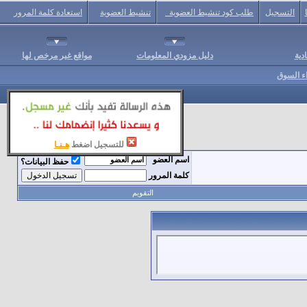
التسجيل
طلب كود تنشيط العضوية
تنشيط العضوية
استعادة كلمة المرور
دية
دليل مزودي المعلومات
مواقع غير مرخص لها
اء السوق
للتسجيل اضغط
هـنـا
اسم العضو
حفظ البيانات؟
كلمة المرور
التقويم