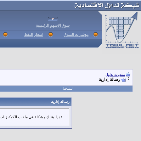
سوق الاسهم الرئيسية
مؤشرات السوق
اسعار النفط
منتديات تداول
رسالة إدارية
التسجيل
رسالة إدارية
عذرا. هناك مشكلة فى ملفات الكوكيز لديك