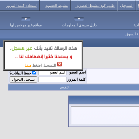
التسجيل
طلب كود تنشيط العضوية
تنشيط العضوية
استعادة كلمة المرور
دية
دليل مزودي المعلومات
مواقع غير مرخص لها
اء السوق
للتسجيل اضغط
هـنـا
اسم العضو
حفظ البيانات؟
كلمة المرور
التقويم