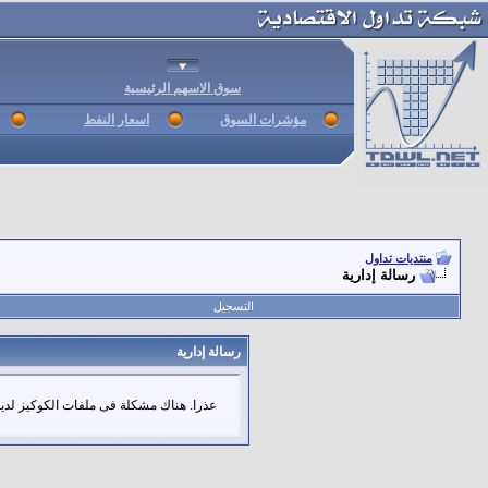
سوق الاسهم الرئيسية
مؤشرات السوق
اسعار النفط
منتديات تداول
رسالة إدارية
التسجيل
رسالة إدارية
عذرا. هناك مشكلة فى ملفات الكوكيز لديك