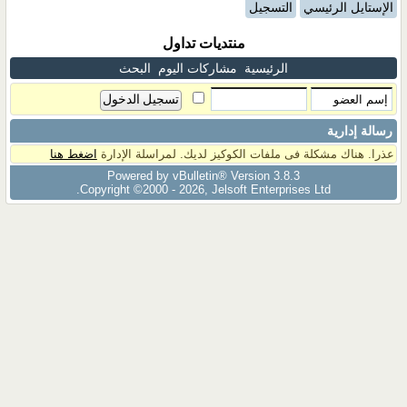
الإستايل الرئيسي
التسجيل
منتديات تداول
الرئيسية
مشاركات اليوم
البحث
رسالة إدارية
عذرا. هناك مشكلة فى ملفات الكوكيز لديك. لمراسلة الإدارة
اضغط هنا
Powered by vBulletin® Version 3.8.3
Copyright ©2000 - 2026, Jelsoft Enterprises Ltd.