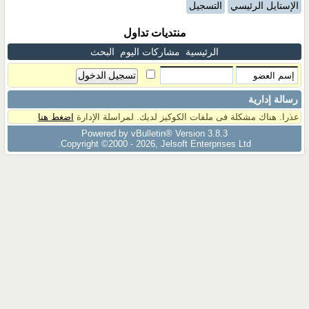
الإستايل الرئيسي
التسجيل
منتديات تداول
الرئيسية
مشاركات اليوم
البحث
رسالة إدارية
عذرا. هناك مشكلة فى ملفات الكوكيز لديك. لمراسلة الإدارة
اضغط هنا
Powered by vBulletin® Version 3.8.3
Copyright ©2000 - 2026, Jelsoft Enterprises Ltd.