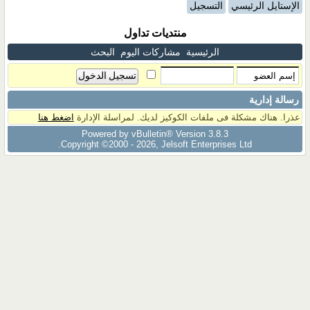
الإستايل الرئيسي
التسجيل
منتديات تداول
الرئيسية
مشاركات اليوم
البحث
رسالة إدارية
عذرا. هناك مشكلة فى ملفات الكوكيز لديك. لمراسلة الإدارة
اضغط هنا
Powered by vBulletin® Version 3.8.3
Copyright ©2000 - 2026, Jelsoft Enterprises Ltd.