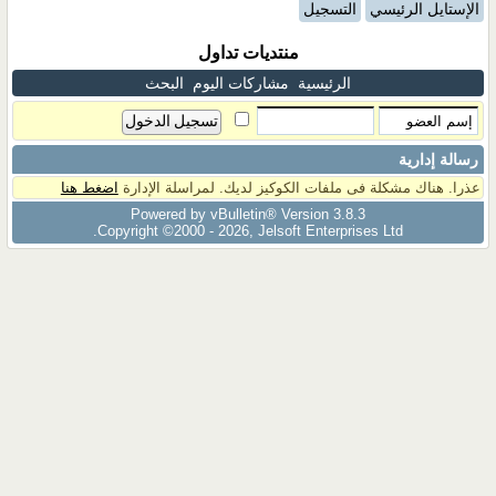
الإستايل الرئيسي
التسجيل
منتديات تداول
الرئيسية
مشاركات اليوم
البحث
رسالة إدارية
عذرا. هناك مشكلة فى ملفات الكوكيز لديك. لمراسلة الإدارة
اضغط هنا
Powered by vBulletin® Version 3.8.3
Copyright ©2000 - 2026, Jelsoft Enterprises Ltd.