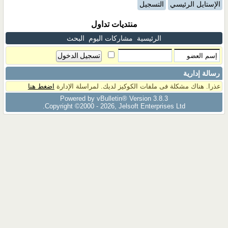
الإستايل الرئيسي
التسجيل
منتديات تداول
الرئيسية
مشاركات اليوم
البحث
رسالة إدارية
عذرا. هناك مشكلة فى ملفات الكوكيز لديك. لمراسلة الإدارة
اضغط هنا
Powered by vBulletin® Version 3.8.3
Copyright ©2000 - 2026, Jelsoft Enterprises Ltd.