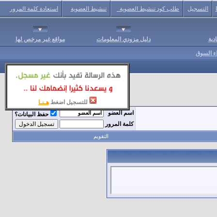
التسجيل
طلب كود تنشيط العضوية
تنشيط العضوية
استعادة كلمة المرور
دية
دليل مزودي المعلومات
مواقع غير مرخص لها
اء السوق
للتسجيل اضغط
هـنـا
اسم العضو
حفظ البيانات؟
كلمة المرور
التقويم