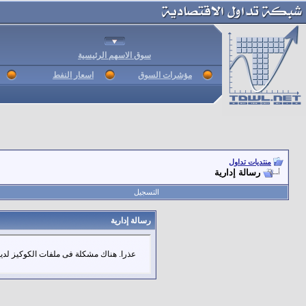
سوق الاسهم الرئيسية
مؤشرات السوق
اسعار النفط
منتديات تداول
رسالة إدارية
التسجيل
رسالة إدارية
عذرا. هناك مشكلة فى ملفات الكوكيز لديك