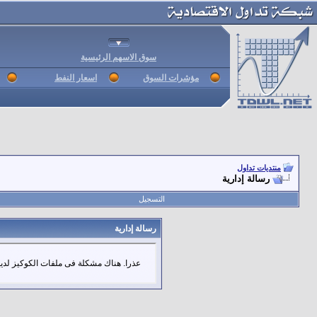
سوق الاسهم الرئيسية
مؤشرات السوق
اسعار النفط
منتديات تداول
رسالة إدارية
التسجيل
رسالة إدارية
عذرا. هناك مشكلة فى ملفات الكوكيز لديك