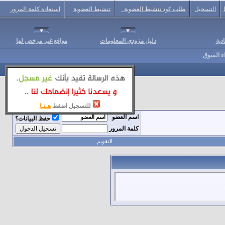
التسجيل
طلب كود تنشيط العضوية
تنشيط العضوية
استعادة كلمة المرور
دية
دليل مزودي المعلومات
مواقع غير مرخص لها
اء السوق
للتسجيل اضغط
هـنـا
اسم العضو
حفظ البيانات؟
كلمة المرور
التقويم