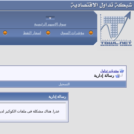
سوق الاسهم الرئيسية
مؤشرات السوق
اسعار النفط
منتديات تداول
رسالة إدارية
التسجيل
رسالة إدارية
عذرا. هناك مشكلة فى ملفات الكوكيز لديك