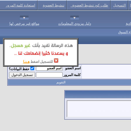
التسجيل
طلب كود تنشيط العضوية
تنشيط العضوية
استعادة كلمة المرور
دية
دليل مزودي المعلومات
مواقع غير مرخص لها
اء السوق
للتسجيل اضغط
هـنـا
اسم العضو
حفظ البيانات؟
كلمة المرور
التقويم