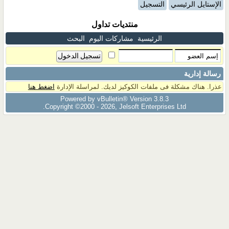
الإستايل الرئيسي
التسجيل
منتديات تداول
الرئيسية
مشاركات اليوم
البحث
رسالة إدارية
عذرا. هناك مشكلة فى ملفات الكوكيز لديك. لمراسلة الإدارة
اضغط هنا
Powered by vBulletin® Version 3.8.3
Copyright ©2000 - 2026, Jelsoft Enterprises Ltd.