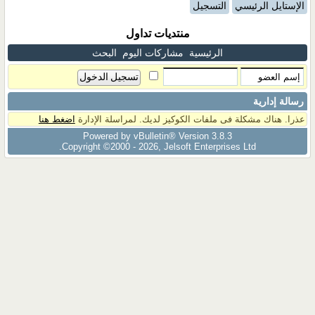
الإستايل الرئيسي
التسجيل
منتديات تداول
الرئيسية
مشاركات اليوم
البحث
رسالة إدارية
عذرا. هناك مشكلة فى ملفات الكوكيز لديك. لمراسلة الإدارة
اضغط هنا
Powered by vBulletin® Version 3.8.3
Copyright ©2000 - 2026, Jelsoft Enterprises Ltd.