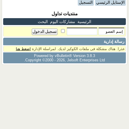
الإستايل الرئيسي
التسجيل
منتديات تداول
الرئيسية
مشاركات اليوم
البحث
رسالة إدارية
عذرا. هناك مشكلة فى ملفات الكوكيز لديك. لمراسلة الإدارة
اضغط هنا
Powered by vBulletin® Version 3.8.3
Copyright ©2000 - 2026, Jelsoft Enterprises Ltd.