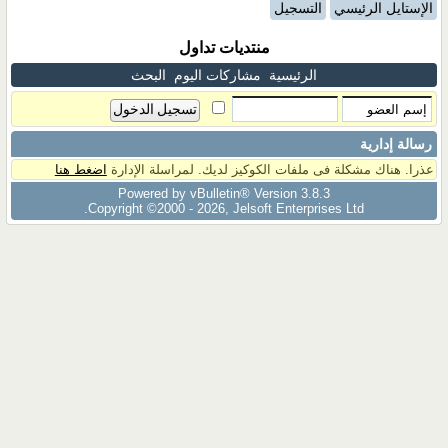
الإستايل الرئيسي
التسجيل
منتديات تداول
الرئيسية
مشاركات اليوم
البحث
رسالة إدارية
عذرا. هناك مشكلة فى ملفات الكوكيز لديك. لمراسلة الإدارة
اضغط هنا
Powered by vBulletin® Version 3.8.3
Copyright ©2000 - 2026, Jelsoft Enterprises Ltd.