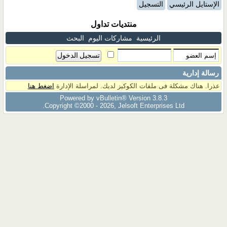
الإستايل الرئيسي
التسجيل
منتديات تداول
الرئيسية
مشاركات اليوم
البحث
رسالة إدارية
عذرا. هناك مشكلة فى ملفات الكوكيز لديك. لمراسلة الإدارة
اضغط هنا
Powered by vBulletin® Version 3.8.3
Copyright ©2000 - 2026, Jelsoft Enterprises Ltd.