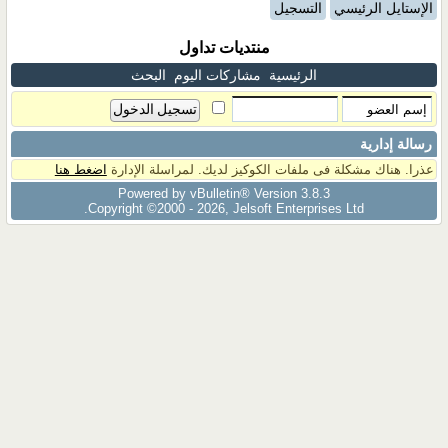
الإستايل الرئيسي
التسجيل
منتديات تداول
الرئيسية
مشاركات اليوم
البحث
رسالة إدارية
عذرا. هناك مشكلة فى ملفات الكوكيز لديك. لمراسلة الإدارة
اضغط هنا
Powered by vBulletin® Version 3.8.3
Copyright ©2000 - 2026, Jelsoft Enterprises Ltd.