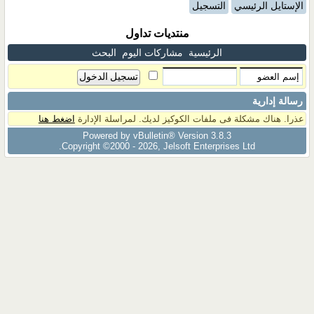
الإستايل الرئيسي
التسجيل
منتديات تداول
الرئيسية
مشاركات اليوم
البحث
رسالة إدارية
عذرا. هناك مشكلة فى ملفات الكوكيز لديك. لمراسلة الإدارة
اضغط هنا
Powered by vBulletin® Version 3.8.3
Copyright ©2000 - 2026, Jelsoft Enterprises Ltd.